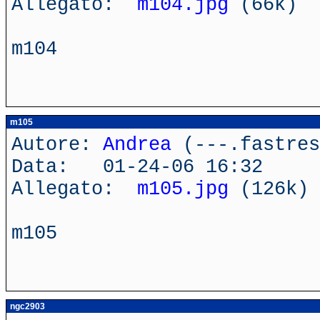
Allegato:
m104.jpg
(66k)
m104
m105
Autore:
Andrea
(---.fastres
Data: 01-24-06 16:32
Allegato:
m105.jpg
(126k)
m105
ngc2903