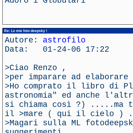
Adoro i Globulari
Re: Le mie foto deepsky !
Autore:
astrofilo
Data: 01-24-06 17:22
>Ciao Renzo ,
>per imparare ad elaborare 
>Ho comprato il libro di Pl
astronomia" ed anche l'altr
si chiama così ?) .....ma t
il >mare ( qui il cielo ) .
>Magari sulla ML fotodeepsk
suggerimenti ....