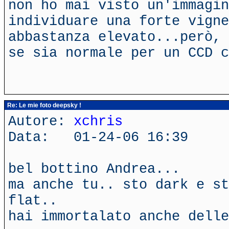
non ho mai visto un'immagi
individuare una forte vigne
abbastanza elevato...però, 
se sia normale per un CCD 
Re: Le mie foto deepsky !
Autore:
xchris
Data: 01-24-06 16:39
bel bottino Andrea...
ma anche tu.. sto dark e st
flat..
hai immortalato anche dell