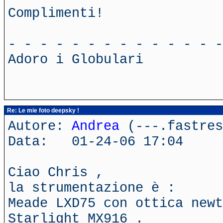
Complimenti!
- - - - - - - - - - - - - -
Adoro i Globulari
Re: Le mie foto deepsky !
Autore:
Andrea
(---.fastres
Data: 01-24-06 17:04
Ciao Chris ,
la strumentazione è :
Meade LXD75 con ottica newt
Starlight MX916 .