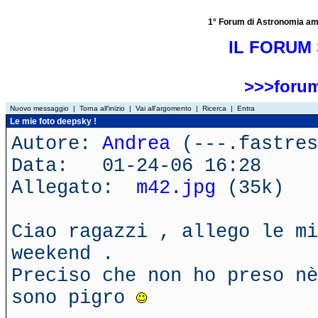
1° Forum di Astronomia amator
IL FORUM 
>>>forum
Nuovo messaggio
|
Torna all'inizio
|
Vai all'argomento
|
Ricerca
|
Entra
Le mie foto deepsky !
Autore:
Andrea
(---.fastres
Data: 01-24-06 16:28
Allegato:
m42.jpg
(35k)
Ciao ragazzi , allego le mi
weekend .
Preciso che non ho preso nè
sono pigro