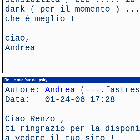
dark ( per il momento ) ...
che è meglio !
ciao,
Andrea
Re: Le mie foto deepsky !
Autore:
Andrea
(---.fastres
Data: 01-24-06 17:28
Ciao Renzo ,
ti ringrazio per la disponi
a vedere il tuo sito !