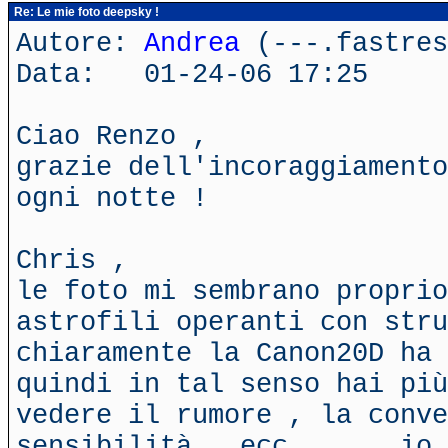
Re: Le mie foto deepsky !
Autore:
Andrea
(---.fastres
Data: 01-24-06 17:25
Ciao Renzo ,
grazie dell'incoraggiamento
ogni notte !
Chris ,
le foto mi sembrano proprio
astrofili operanti con stru
chiaramente la Canon20D ha 
quindi in tal senso hai più
vedere il rumore , la conve
sensibilità , ecc ..... io 